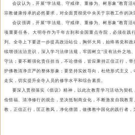
会议认为，开展“学法规、守戒律、重修为、树形象”教育活
宗教健康传承的必然要求，对全面贯彻党中央关于宗教工作的决
会议强调，开展“学法规、守戒律、重修为、树形象”教育活
项重要任务。大明寺作为千年古刹和全国重点寺院，必须在践
列。
全寺上下要进一步提高政治站位，胸怀大局，始终将党和政
续增强法治意识，深入学习法律法规，牢固树立“没有法外之地
守法；要不断强化责任担当，不论僧俗，皆应秉持正信正行，带
护佛教清净庄严的整体形象；要坚持实效导向，杜绝形式主义，
走实，切实提升全寺人员的修学水平和综合素质。
要深入贯彻落实《倡议》精神，以此次
教育学习活动
为契机
俭惜福、清净修行的观念，坚决抵制商业化，不断激发自我教育
教，正信正行，匡正教风，净化僧团，做佛教中国化的践行者，